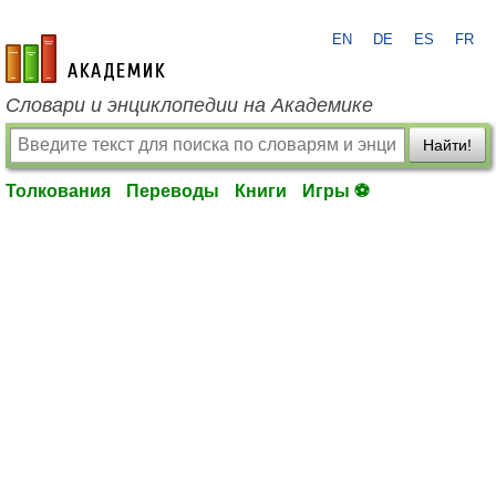
EN
DE
ES
FR
academic.ru
Словари и энциклопедии на Академике
Найти!
Толкования
Переводы
Книги
Игры ⚽