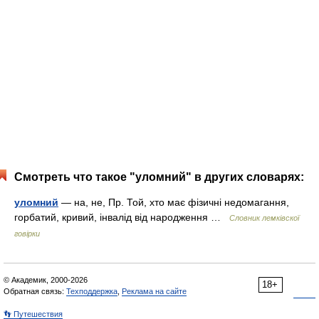
Смотреть что такое "уломний" в других словарях:
уломний
— на, не, Пр. Той, хто має фізичні недомагання,
горбатий, кривий, інвалід від народження …
Словник лемківскої
говірки
© Академик, 2000-2026
18+
Обратная связь:
Техподдержка
,
Реклама на сайте
👣 Путешествия