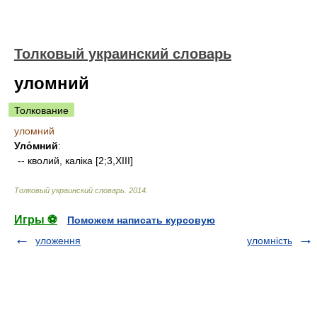
Толковый украинский словарь
уломний
Толкование
уломний
Уло́мний
:
-- кволий, каліка [2;3,XIII]
Толковый украинский словарь
.
2014
.
Игры ⚽
Поможем написать курсовую
уложення
уломність